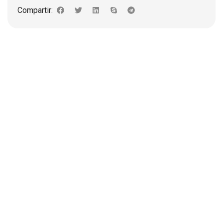
Compartir:
DESCRIPCIÓN
Base multipropósito Cocina Refrigeradora Lavadora
Ideal para Lavadora Cocina Refrigeradora
Regulable mín. 50.0 x 50.0 cm
Regulable máx. 80.0 x 80.0 cm.
Ruedas de goma
Hecho en acero al carbono
Pintado electrostático
Incluye accesorios