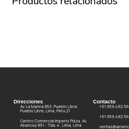
Productos relacionados
Direcciones
Contacto
Av. La Marina 853, Pueblo Libre,
+51 959 492 56
Pueblo Libre, Lima, Peru 21
+51 959 492 56
Centro Comercial Imperio Plaza, Av.
Abancay 951 - Tda. 4 , Lima, Lima
ventas@americ