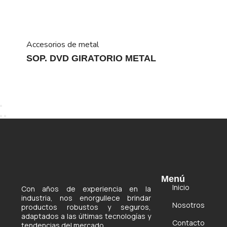
Accesorios de metal
SOP. DVD GIRATORIO METAL
Menú
Inicio
Con años de experiencia en la
industria, nos enorgullece brindar
Nosotros
productos robustos y seguros,
adaptados a las últimas tecnologías y
Contacto
tendencias del mercado.