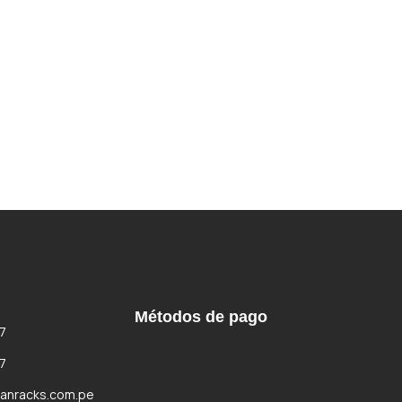
Métodos de pago
7
7
anracks.com.pe