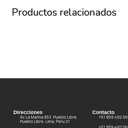
Productos relacionados
Direcciones
Contacto
Av. La Marina 853, Pueblo Libre,
+51 959 492 56
Pueblo Libre, Lima, Peru 21
+51 959 492 56