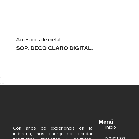
Accesorios de metal
SOP. DECO CLARO DIGITAL.
Menú
Inicio
Con años de experiencia en la
industria, nos enorgullece brindar
Nosotros