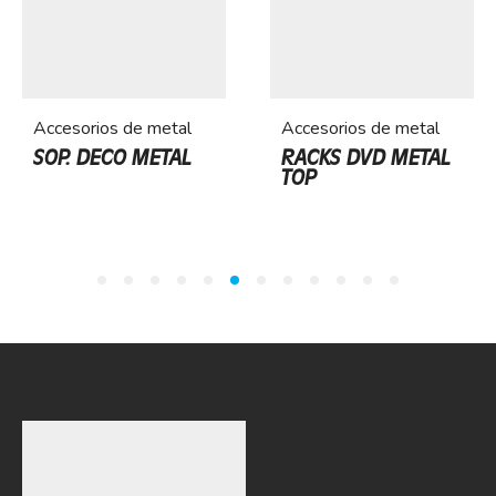
Accesorios de metal
Accesorios de metal
SOP. DECO METAL
RACKS DVD METAL
TOP
1
2
3
4
5
6
7
8
9
10
11
12