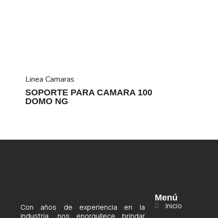
Linea Camaras
SOPORTE PARA CAMARA 100
DOMO NG
Menú
Inicio
Con años de experiencia en la
industria, nos enorgullece brindar