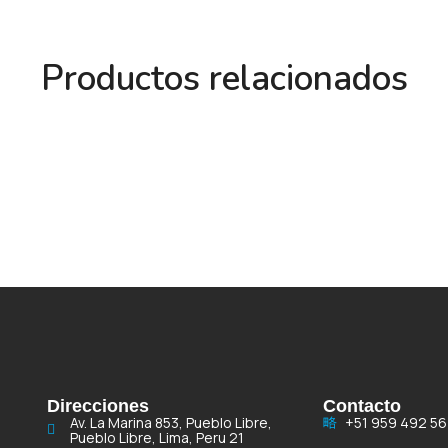
Productos relacionados
Direcciones
Contacto
Av. La Marina 853, Pueblo Libre,
+51 959 492 56
Pueblo Libre, Lima, Peru 21